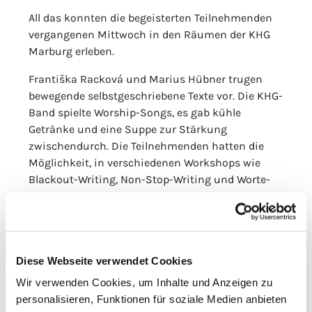
All das konnten die begeisterten Teilnehmenden
vergangenen Mittwoch in den Räumen der KHG
Marburg erleben.
Františka Racková und Marius Hübner trugen
bewegende selbstgeschriebene Texte vor. Die KHG-
Band spielte Worship-Songs, es gab kühle
Getränke und eine Suppe zur Stärkung
zwischendurch. Die Teilnehmenden hatten die
Möglichkeit, in verschiedenen Workshops wie
Blackout-Writing, Non-Stop-Writing und Worte-
Losen selbst ins kreative Schreiben zu kommen.
Was einige Personen bei der abschließenden Open
Stage direkt mit den anderen Anwesenden geteilt
haben!
Diese Webseite verwendet Cookies
Die Veranstalter KHG Marburg, Berufungspastoral,
Wir verwenden Cookies, um Inhalte und Anzeigen zu
Junge Erwachsene und das Jugendkloster der
personalisieren, Funktionen für soziale Medien anbieten
Oblaten waren rund um zufrieden mit einem