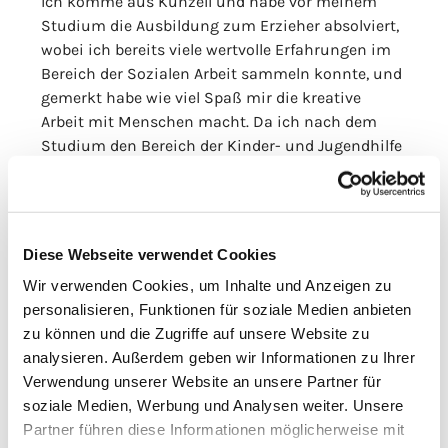
Ich komme aus Künzell und habe vor meinem
Studium die Ausbildung zum Erzieher absolviert,
wobei ich bereits viele wertvolle Erfahrungen im
Bereich der Sozialen Arbeit sammeln konnte, und
gemerkt habe wie viel Spaß mir die kreative
Arbeit mit Menschen macht. Da ich nach dem
Studium den Bereich der Kinder- und Jugendhilfe
als zukünftigen Arbeitsbereich der Sozialen Arbeit
anstrebe, freue ich mich sehr über die
Möglichkeit bei der Schülerseelsorge viele
verschiedene Personengruppen kennenzulernen
Diese Webseite verwendet Cookies
und vielfältige Erfahrungen zu sammeln. Ich freue
Wir verwenden Cookies, um Inhalte und Anzeigen zu
mich auf weitere tolle Erfahrungen im Bereich
personalisieren, Funktionen für soziale Medien anbieten
Jugend und junge Erwachsene und einige von
zu können und die Zugriffe auf unsere Website zu
euch bei verschiedenen Projekten und
analysieren. Außerdem geben wir Informationen zu Ihrer
Veranstaltungen kennenzulernen.
Verwendung unserer Website an unsere Partner für
Text
: Daniel Reinhardt
soziale Medien, Werbung und Analysen weiter. Unsere
Bilder
: Daniel Reinhardt
Partner führen diese Informationen möglicherweise mit