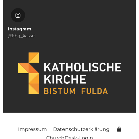
Instagram
@khg_kassel
Impressum
Datenschutzerklärung
ChurchDesk-Login