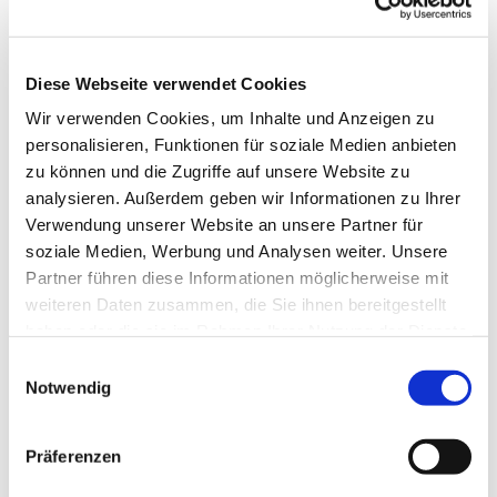
22.01. Friedensgebet
29.01. Friedensgebet
12.02. Taizégebet
Diese Webseite verwendet Cookies
Wir verwenden Cookies, um Inhalte und Anzeigen zu
Herzliche Einladung an alle!
personalisieren, Funktionen für soziale Medien anbieten
zu können und die Zugriffe auf unsere Website zu
Bea, Sibylle, Mario und Benedikt freuen sich,
analysieren. Außerdem geben wir Informationen zu Ihrer
diese wertvolle Zeit mit euch zu teilen!
Verwendung unserer Website an unsere Partner für
soziale Medien, Werbung und Analysen weiter. Unsere
Partner führen diese Informationen möglicherweise mit
weiteren Daten zusammen, die Sie ihnen bereitgestellt
haben oder die sie im Rahmen Ihrer Nutzung der Dienste
gesammelt haben.
Einwilligungsauswahl
Notwendig
Präferenzen