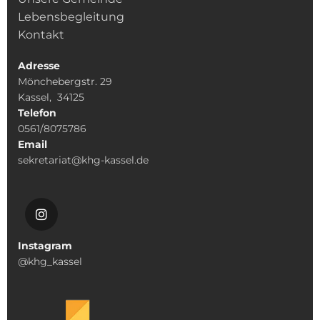
Lebensbegleitung
Kontakt
Adresse
Mönchebergstr. 29
Kassel, 34125
Telefon
0561/8075786
Email
sekretariat@khg-kassel.de
Instagram
@khg_kassel