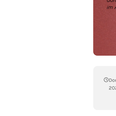
Do
202