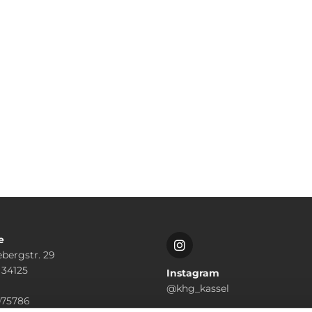
e
bergstr. 29
 34125
Instagram
n
@khg_kassel
075786