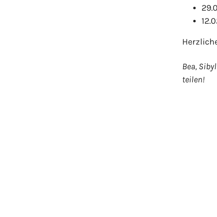
29.
12.0
Herzlich
Bea, Siby
teilen!