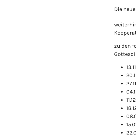
Die neue
weiterhi
Koopera
zu den f
Gottesdi
13.1
20.1
27.1
04.
11.1
18.1
08.0
15.0
22.