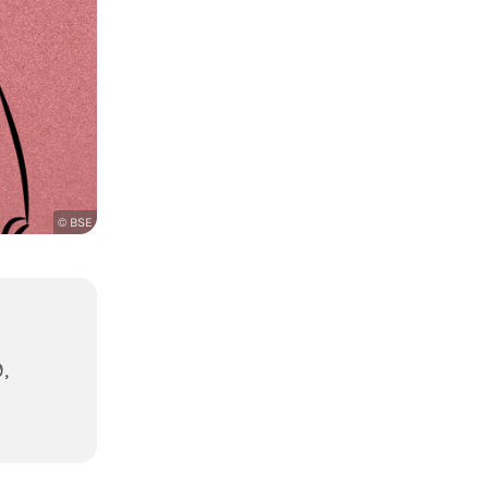
© BSE
,