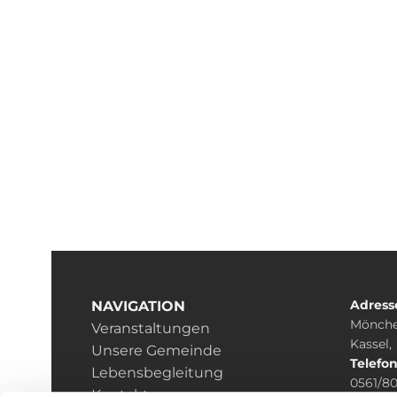
Adress
NAVIGATION
Mönche
Veranstaltungen
Kassel,
Unsere Gemeinde
Telefo
Lebensbegleitung
0561/8
Kontakt