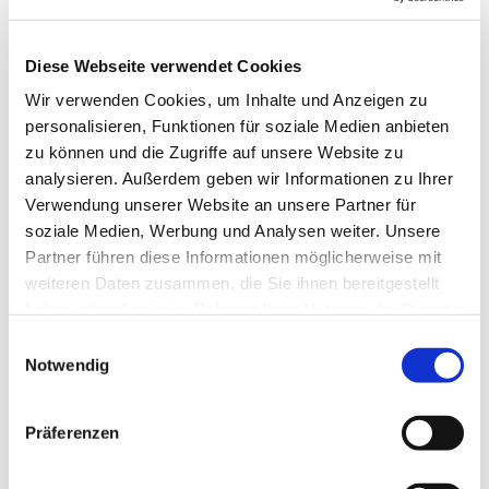
29.01. Friedensgebet
12.02. Taizégebet
Diese Webseite verwendet Cookies
Herzliche Einladung an alle!
Wir verwenden Cookies, um Inhalte und Anzeigen zu
personalisieren, Funktionen für soziale Medien anbieten
Bea, Sibylle, Mario und Benedikt freuen sich,
zu können und die Zugriffe auf unsere Website zu
diese wertvolle Zeit mit euch zu teilen!
analysieren. Außerdem geben wir Informationen zu Ihrer
Verwendung unserer Website an unsere Partner für
soziale Medien, Werbung und Analysen weiter. Unsere
Partner führen diese Informationen möglicherweise mit
weiteren Daten zusammen, die Sie ihnen bereitgestellt
haben oder die sie im Rahmen Ihrer Nutzung der Dienste
gesammelt haben.
Einwilligungsauswahl
Notwendig
Präferenzen